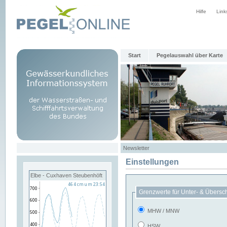
Hilfe
Link
Start
Pegelauswahl über Karte
Newsletter
Einstellungen
Elbe - Cuxhaven Steubenhöft
Grenzwerte für Unter- & Übersc
MHW / MNW
HSW