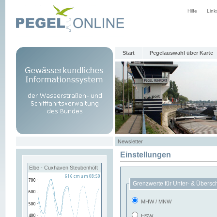
Hilfe
Link
Start
Pegelauswahl über Karte
Newsletter
Einstellungen
Elbe - Cuxhaven Steubenhöft
Grenzwerte für Unter- & Übersc
MHW / MNW
HSW