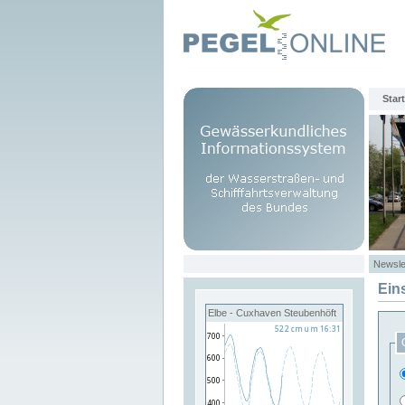
Start
Newsle
Ein
Elbe - Cuxhaven Steubenhöft