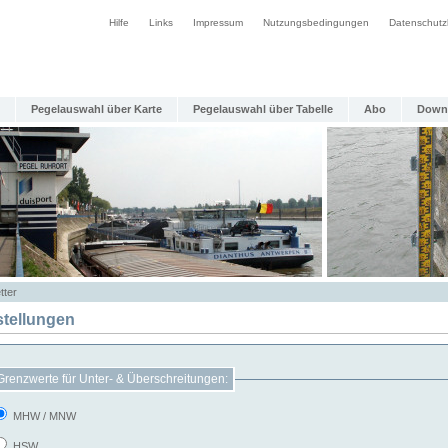
Hilfe
Links
Impressum
Nutzungsbedingungen
Datenschutz
Pegelauswahl über Karte
Pegelauswahl über Tabelle
Abo
Down
tter
stellungen
Grenzwerte für Unter- & Überschreitungen:
MHW / MNW
HSW