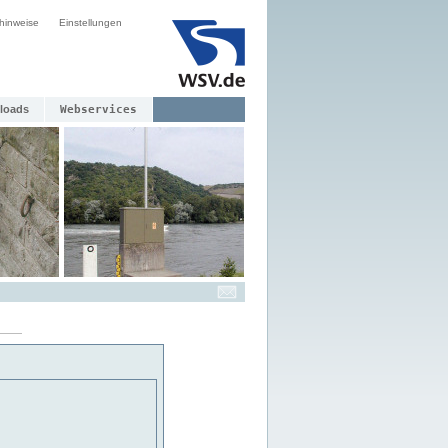
hinweise
Einstellungen
loads
Webservices