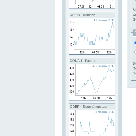
Si
RHEIN - Koblenz
Ge
DONAU - Passau
Si
(M
Ge
ODER - Eisenhüttenstadt