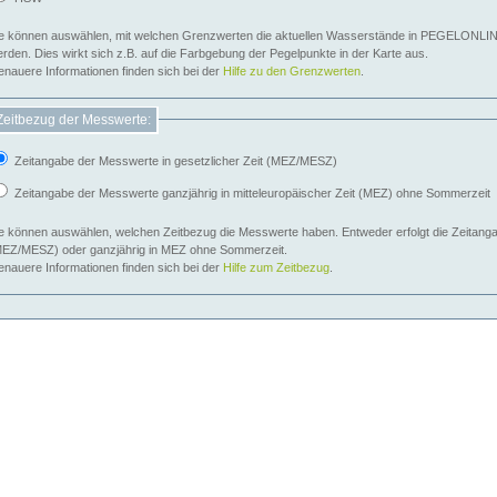
e können auswählen, mit welchen Grenzwerten die aktuellen Wasserstände in PEGELONLIN
werden. Dies wirkt sich z.B. auf die Farbgebung der Pegelpunkte in der Karte aus.
nauere Informationen finden sich bei der
Hilfe zu den Grenzwerten
.
Zeitbezug der Messwerte:
Zeitangabe der Messwerte in gesetzlicher Zeit (MEZ/MESZ)
Zeitangabe der Messwerte ganzjährig in mitteleuropäischer Zeit (MEZ) ohne Sommerzeit
e können auswählen, welchen Zeitbezug die Messwerte haben. Entweder erfolgt die Zeitangab
EZ/MESZ) oder ganzjährig in MEZ ohne Sommerzeit.
nauere Informationen finden sich bei der
Hilfe zum Zeitbezug
.