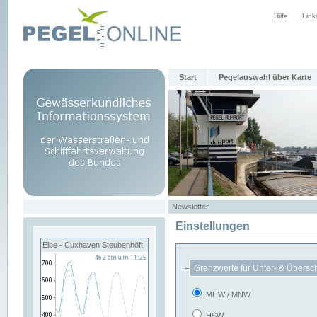
Hilfe
Link
Start
Pegelauswahl über Karte
Newsletter
Einstellungen
Elbe - Cuxhaven Steubenhöft
Grenzwerte für Unter- & Übersc
MHW / MNW
HSW