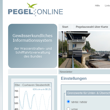
Hilfe
Link
Start
Pegelauswahl über Karte
Newsletter
Einstellungen
Elbe - Cuxhaven Steubenhöft
Grenzwerte für Unter- & Übersc
MHW / MNW
HSW