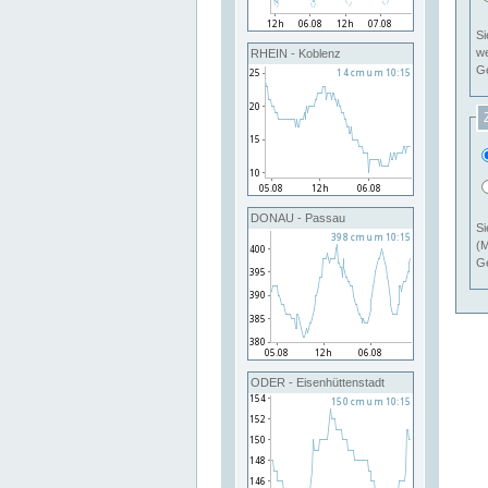
Si
RHEIN - Koblenz
Ge
DONAU - Passau
Si
(M
Ge
ODER - Eisenhüttenstadt