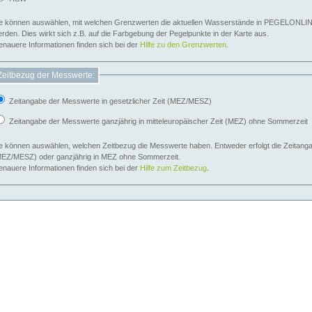
e können auswählen, mit welchen Grenzwerten die aktuellen Wasserstände in PEGELONLIN
werden. Dies wirkt sich z.B. auf die Farbgebung der Pegelpunkte in der Karte aus.
nauere Informationen finden sich bei der
Hilfe zu den Grenzwerten
.
Zeitbezug der Messwerte:
Zeitangabe der Messwerte in gesetzlicher Zeit (MEZ/MESZ)
Zeitangabe der Messwerte ganzjährig in mitteleuropäischer Zeit (MEZ) ohne Sommerzeit
e können auswählen, welchen Zeitbezug die Messwerte haben. Entweder erfolgt die Zeitangab
EZ/MESZ) oder ganzjährig in MEZ ohne Sommerzeit.
nauere Informationen finden sich bei der
Hilfe zum Zeitbezug
.