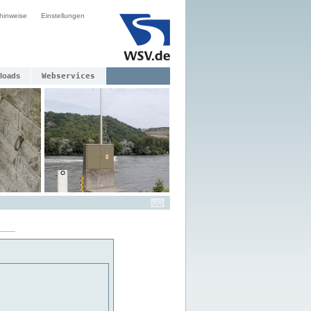
hinweise
Einstellungen
loads
Webservices