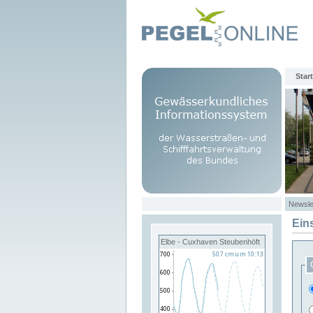
Start
Newsle
Ein
Elbe - Cuxhaven Steubenhöft