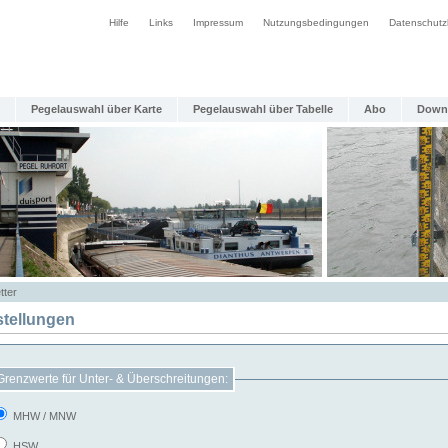
Hilfe
Links
Impressum
Nutzungsbedingungen
Datenschutz
Pegelauswahl über Karte
Pegelauswahl über Tabelle
Abo
Down
tter
stellungen
Grenzwerte für Unter- & Überschreitungen:
MHW / MNW
HSW