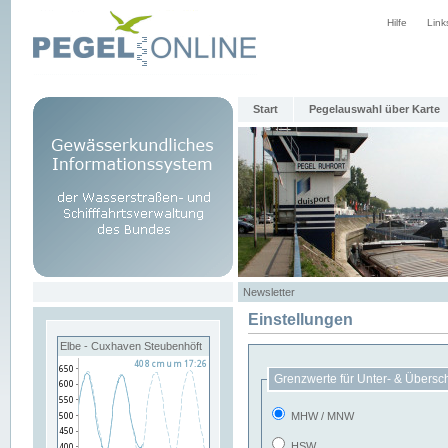
Hilfe
Link
Start
Pegelauswahl über Karte
Newsletter
Einstellungen
Elbe - Cuxhaven Steubenhöft
Grenzwerte für Unter- & Übersc
MHW / MNW
HSW