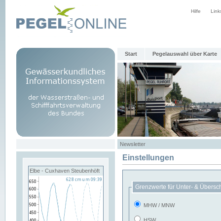
Hilfe
Link
Start
Pegelauswahl über Karte
Newsletter
Einstellungen
Elbe - Cuxhaven Steubenhöft
Grenzwerte für Unter- & Übersc
MHW / MNW
HSW