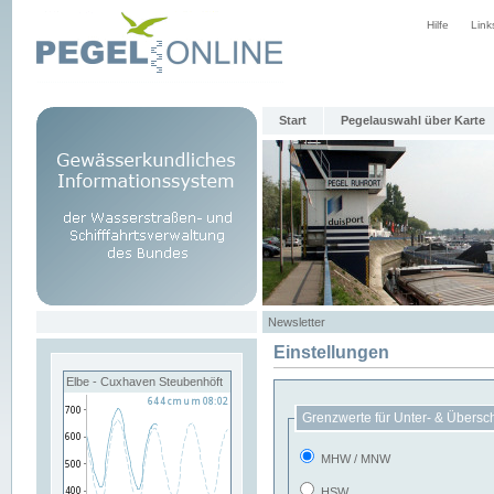
Hilfe
Link
Start
Pegelauswahl über Karte
Newsletter
Einstellungen
Elbe - Cuxhaven Steubenhöft
Grenzwerte für Unter- & Übersc
MHW / MNW
HSW