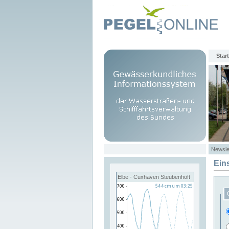
Start
Newsle
Ein
Elbe - Cuxhaven Steubenhöft