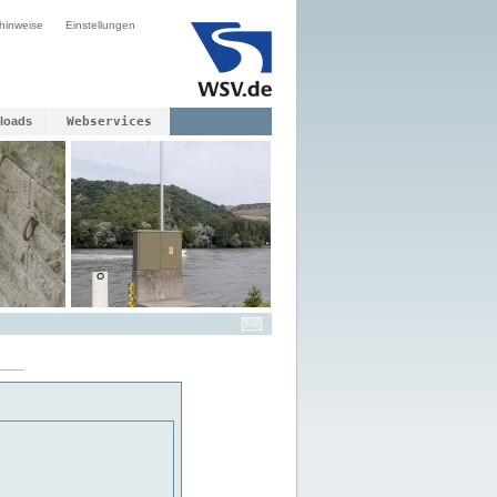
hinweise
Einstellungen
loads
Webservices