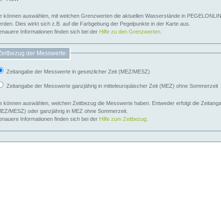
e können auswählen, mit welchen Grenzwerten die aktuellen Wasserstände in PEGELONLIN
werden. Dies wirkt sich z.B. auf die Farbgebung der Pegelpunkte in der Karte aus.
nauere Informationen finden sich bei der
Hilfe zu den Grenzwerten
.
Zeitbezug der Messwerte:
Zeitangabe der Messwerte in gesetzlicher Zeit (MEZ/MESZ)
Zeitangabe der Messwerte ganzjährig in mitteleuropäischer Zeit (MEZ) ohne Sommerzeit
e können auswählen, welchen Zeitbezug die Messwerte haben. Entweder erfolgt die Zeitangab
EZ/MESZ) oder ganzjährig in MEZ ohne Sommerzeit.
nauere Informationen finden sich bei der
Hilfe zum Zeitbezug
.