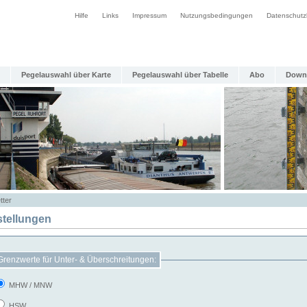
Hilfe
Links
Impressum
Nutzungsbedingungen
Datenschutz
Pegelauswahl über Karte
Pegelauswahl über Tabelle
Abo
Down
tter
stellungen
Grenzwerte für Unter- & Überschreitungen:
MHW / MNW
HSW