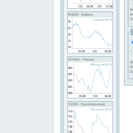
Si
RHEIN - Koblenz
Ge
DONAU - Passau
Si
(M
Ge
ODER - Eisenhüttenstadt