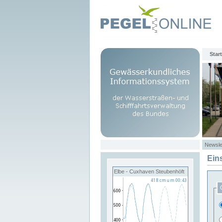
Start
Newsle
Ein
Elbe - Cuxhaven Steubenhöft