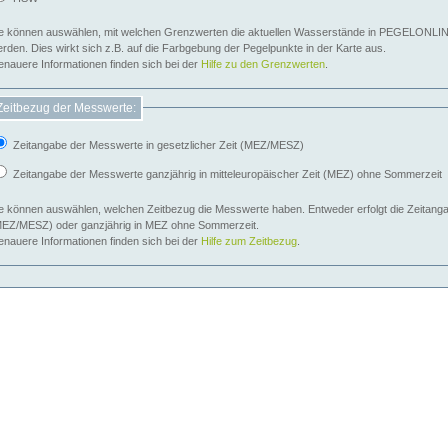
e können auswählen, mit welchen Grenzwerten die aktuellen Wasserstände in PEGELONLIN
werden. Dies wirkt sich z.B. auf die Farbgebung der Pegelpunkte in der Karte aus.
nauere Informationen finden sich bei der
Hilfe zu den Grenzwerten
.
Zeitbezug der Messwerte:
Zeitangabe der Messwerte in gesetzlicher Zeit (MEZ/MESZ)
Zeitangabe der Messwerte ganzjährig in mitteleuropäischer Zeit (MEZ) ohne Sommerzeit
e können auswählen, welchen Zeitbezug die Messwerte haben. Entweder erfolgt die Zeitangab
EZ/MESZ) oder ganzjährig in MEZ ohne Sommerzeit.
nauere Informationen finden sich bei der
Hilfe zum Zeitbezug
.