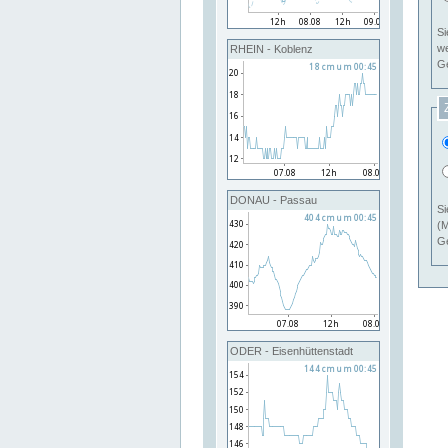
Si
RHEIN - Koblenz
Ge
DONAU - Passau
Si
(M
Ge
ODER - Eisenhüttenstadt