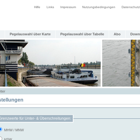
Hilfe
Links
Impressum
Nutzungsbedingungen
Datenschutz
Pegelauswahl über Karte
Pegelauswahl über Tabelle
Abo
Down
tter
stellungen
Grenzwerte für Unter- & Überschreitungen:
MHW / MNW
HSW