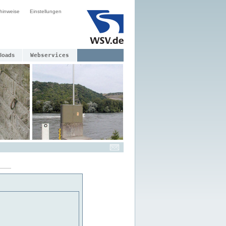
hinweise
Einstellungen
loads
Webservices