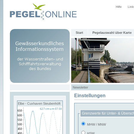
Hilfe
Link
Start
Pegelauswahl über Karte
Newsletter
Einstellungen
Elbe - Cuxhaven Steubenhöft
Grenzwerte für Unter- & Übersc
MHW / MNW
HSW