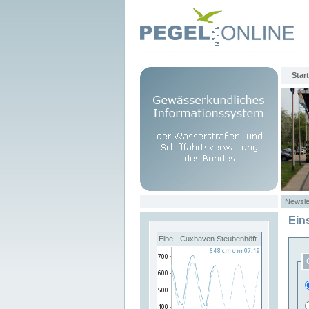
Start
Newsle
Ein
Elbe - Cuxhaven Steubenhöft