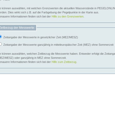
e können auswählen, mit welchen Grenzwerten die aktuellen Wasserstände in PEGELONLIN
werden. Dies wirkt sich z.B. auf die Farbgebung der Pegelpunkte in der Karte aus.
nauere Informationen finden sich bei der
Hilfe zu den Grenzwerten
.
Zeitbezug der Messwerte:
Zeitangabe der Messwerte in gesetzlicher Zeit (MEZ/MESZ)
Zeitangabe der Messwerte ganzjährig in mitteleuropäischer Zeit (MEZ) ohne Sommerzeit
e können auswählen, welchen Zeitbezug die Messwerte haben. Entweder erfolgt die Zeitangab
EZ/MESZ) oder ganzjährig in MEZ ohne Sommerzeit.
nauere Informationen finden sich bei der
Hilfe zum Zeitbezug
.