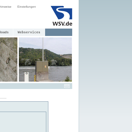
hinweise
Einstellungen
loads
Webservices