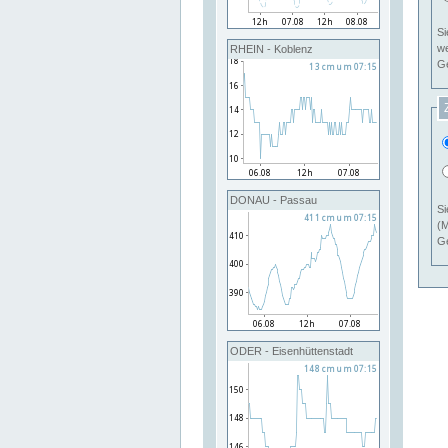
Si
RHEIN - Koblenz
Ge
DONAU - Passau
Si
(M
Ge
ODER - Eisenhüttenstadt