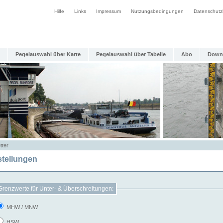
Hilfe
Links
Impressum
Nutzungsbedingungen
Datenschutz
Pegelauswahl über Karte
Pegelauswahl über Tabelle
Abo
Down
tter
stellungen
Grenzwerte für Unter- & Überschreitungen:
MHW / MNW
HSW