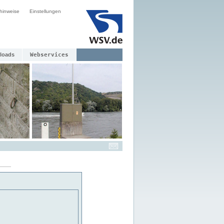
hinweise
Einstellungen
loads
Webservices