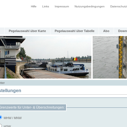
Hilfe
Links
Impressum
Nutzungsbedingungen
Datenschutz
Pegelauswahl über Karte
Pegelauswahl über Tabelle
Abo
Down
tter
stellungen
Grenzwerte für Unter- & Überschreitungen:
MHW / MNW
HSW