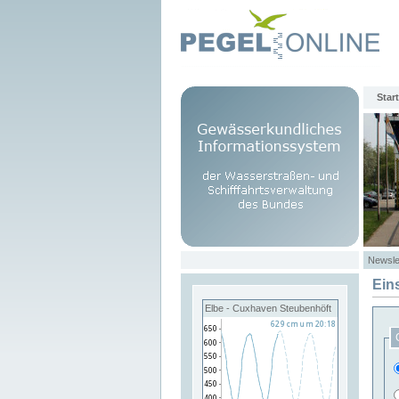
Start
Newsle
Ein
Elbe - Cuxhaven Steubenhöft