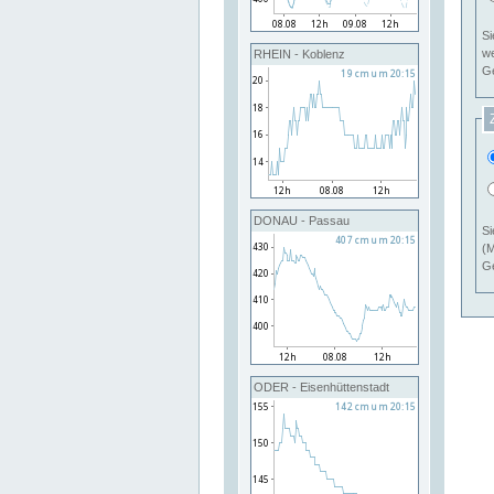
Si
RHEIN - Koblenz
Ge
DONAU - Passau
Si
(M
Ge
ODER - Eisenhüttenstadt