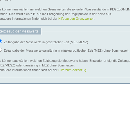
e können auswählen, mit welchen Grenzwerten die aktuellen Wasserstände in PEGELONLIN
werden. Dies wirkt sich z.B. auf die Farbgebung der Pegelpunkte in der Karte aus.
nauere Informationen finden sich bei der
Hilfe zu den Grenzwerten
.
Zeitbezug der Messwerte:
Zeitangabe der Messwerte in gesetzlicher Zeit (MEZ/MESZ)
Zeitangabe der Messwerte ganzjährig in mitteleuropäischer Zeit (MEZ) ohne Sommerzeit
e können auswählen, welchen Zeitbezug die Messwerte haben. Entweder erfolgt die Zeitangab
EZ/MESZ) oder ganzjährig in MEZ ohne Sommerzeit.
nauere Informationen finden sich bei der
Hilfe zum Zeitbezug
.