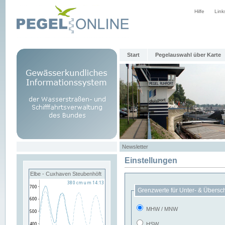
Hilfe
Link
Start
Pegelauswahl über Karte
Newsletter
Einstellungen
Elbe - Cuxhaven Steubenhöft
Grenzwerte für Unter- & Übersc
MHW / MNW
HSW