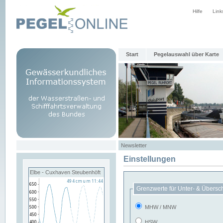
Hilfe
Link
Start
Pegelauswahl über Karte
Newsletter
Einstellungen
Elbe - Cuxhaven Steubenhöft
Grenzwerte für Unter- & Übersc
MHW / MNW
HSW