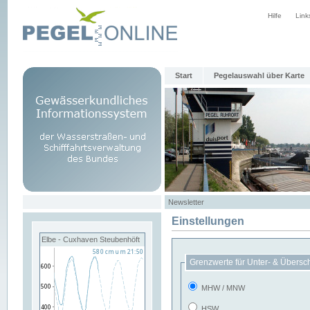
Hilfe
Link
Start
Pegelauswahl über Karte
Newsletter
Einstellungen
Elbe - Cuxhaven Steubenhöft
Grenzwerte für Unter- & Übersc
MHW / MNW
HSW