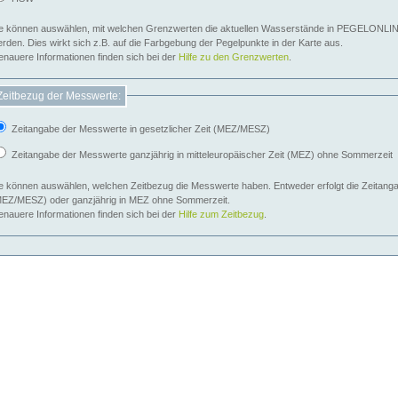
e können auswählen, mit welchen Grenzwerten die aktuellen Wasserstände in PEGELONLIN
werden. Dies wirkt sich z.B. auf die Farbgebung der Pegelpunkte in der Karte aus.
nauere Informationen finden sich bei der
Hilfe zu den Grenzwerten
.
Zeitbezug der Messwerte:
Zeitangabe der Messwerte in gesetzlicher Zeit (MEZ/MESZ)
Zeitangabe der Messwerte ganzjährig in mitteleuropäischer Zeit (MEZ) ohne Sommerzeit
e können auswählen, welchen Zeitbezug die Messwerte haben. Entweder erfolgt die Zeitangab
EZ/MESZ) oder ganzjährig in MEZ ohne Sommerzeit.
nauere Informationen finden sich bei der
Hilfe zum Zeitbezug
.