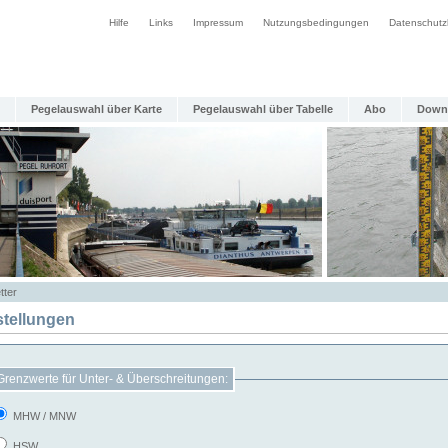
Hilfe
Links
Impressum
Nutzungsbedingungen
Datenschutz
Pegelauswahl über Karte
Pegelauswahl über Tabelle
Abo
Down
tter
stellungen
Grenzwerte für Unter- & Überschreitungen:
MHW / MNW
HSW