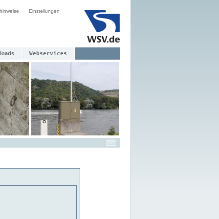
hinweise
Einstellungen
loads
Webservices