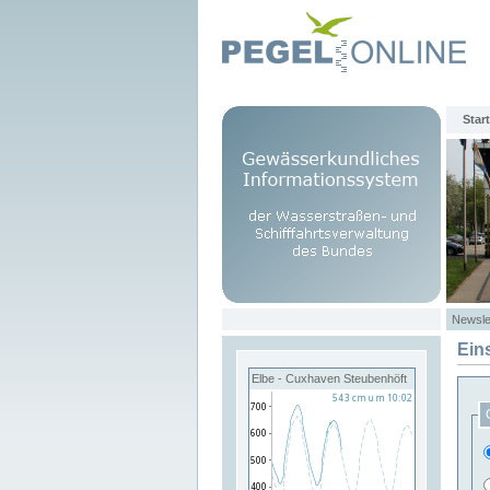
Start
Newsle
Ein
Elbe - Cuxhaven Steubenhöft