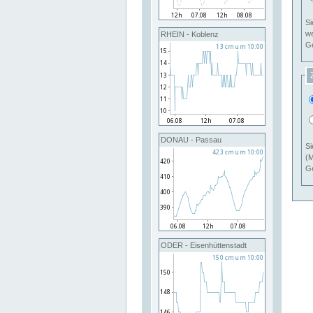
Si
RHEIN - Koblenz
Ge
DONAU - Passau
Si
(M
Ge
ODER - Eisenhüttenstadt