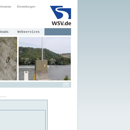
hinweise
Einstellungen
loads
Webservices