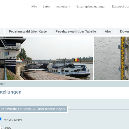
Hilfe
Links
Impressum
Nutzungsbedingungen
Datenschutz
Pegelauswahl über Karte
Pegelauswahl über Tabelle
Abo
Down
tter
stellungen
Grenzwerte für Unter- & Überschreitungen:
MHW / MNW
HSW