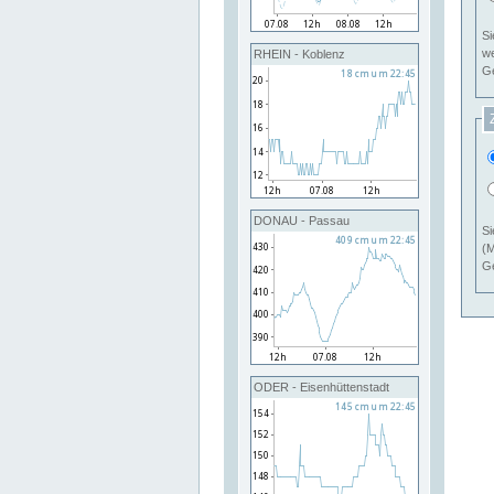
Si
RHEIN - Koblenz
Ge
DONAU - Passau
Si
(M
Ge
ODER - Eisenhüttenstadt