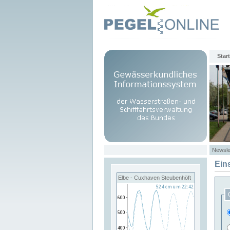
Start
Newsle
Ein
Elbe - Cuxhaven Steubenhöft