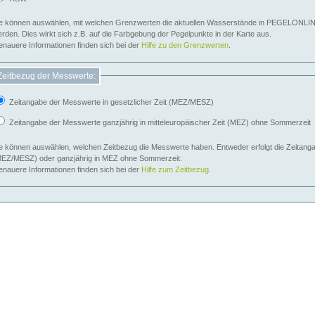
e können auswählen, mit welchen Grenzwerten die aktuellen Wasserstände in PEGELONLIN
werden. Dies wirkt sich z.B. auf die Farbgebung der Pegelpunkte in der Karte aus.
nauere Informationen finden sich bei der
Hilfe zu den Grenzwerten
.
Zeitbezug der Messwerte:
Zeitangabe der Messwerte in gesetzlicher Zeit (MEZ/MESZ)
Zeitangabe der Messwerte ganzjährig in mitteleuropäischer Zeit (MEZ) ohne Sommerzeit
e können auswählen, welchen Zeitbezug die Messwerte haben. Entweder erfolgt die Zeitangab
EZ/MESZ) oder ganzjährig in MEZ ohne Sommerzeit.
nauere Informationen finden sich bei der
Hilfe zum Zeitbezug
.