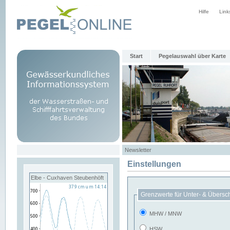
Hilfe
Link
Start
Pegelauswahl über Karte
Newsletter
Einstellungen
Elbe - Cuxhaven Steubenhöft
Grenzwerte für Unter- & Übersc
MHW / MNW
HSW