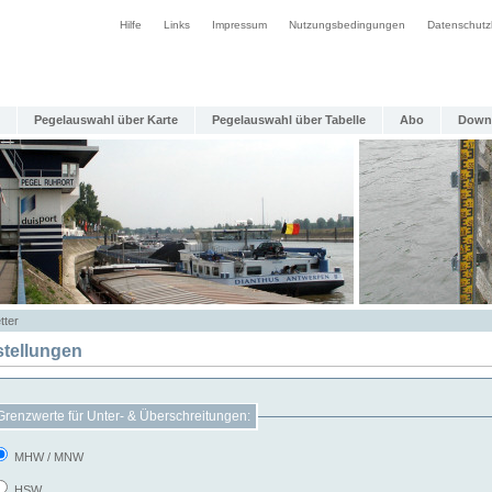
Hilfe
Links
Impressum
Nutzungsbedingungen
Datenschutz
Pegelauswahl über Karte
Pegelauswahl über Tabelle
Abo
Down
tter
stellungen
Grenzwerte für Unter- & Überschreitungen:
MHW / MNW
HSW