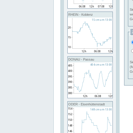
Si
RHEIN - Koblenz
Ge
DONAU - Passau
Si
(M
Ge
ODER - Eisenhüttenstadt