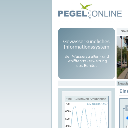
Start
Newsle
Ein
Elbe - Cuxhaven Steubenhöft