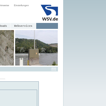
hinweise
Einstellungen
loads
Webservices