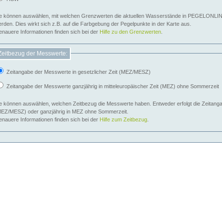
e können auswählen, mit welchen Grenzwerten die aktuellen Wasserstände in PEGELONLIN
werden. Dies wirkt sich z.B. auf die Farbgebung der Pegelpunkte in der Karte aus.
nauere Informationen finden sich bei der
Hilfe zu den Grenzwerten
.
Zeitbezug der Messwerte:
Zeitangabe der Messwerte in gesetzlicher Zeit (MEZ/MESZ)
Zeitangabe der Messwerte ganzjährig in mitteleuropäischer Zeit (MEZ) ohne Sommerzeit
e können auswählen, welchen Zeitbezug die Messwerte haben. Entweder erfolgt die Zeitangab
EZ/MESZ) oder ganzjährig in MEZ ohne Sommerzeit.
nauere Informationen finden sich bei der
Hilfe zum Zeitbezug
.