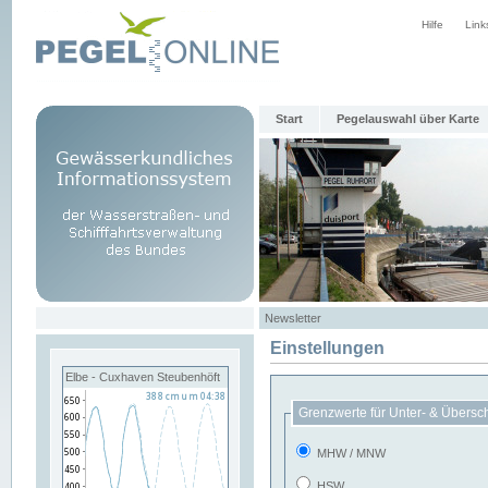
Hilfe
Link
Start
Pegelauswahl über Karte
Newsletter
Einstellungen
Elbe - Cuxhaven Steubenhöft
Grenzwerte für Unter- & Übersc
MHW / MNW
HSW