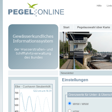
Hilfe
Link
Start
Pegelauswahl über Karte
Newsletter
Einstellungen
Elbe - Cuxhaven Steubenhöft
Grenzwerte für Unter- & Übersc
MHW / MNW
HSW