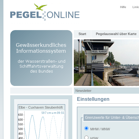
Hilfe
Link
Start
Pegelauswahl über Karte
Newsletter
Einstellungen
Elbe - Cuxhaven Steubenhöft
Grenzwerte für Unter- & Übersc
MHW / MNW
HSW