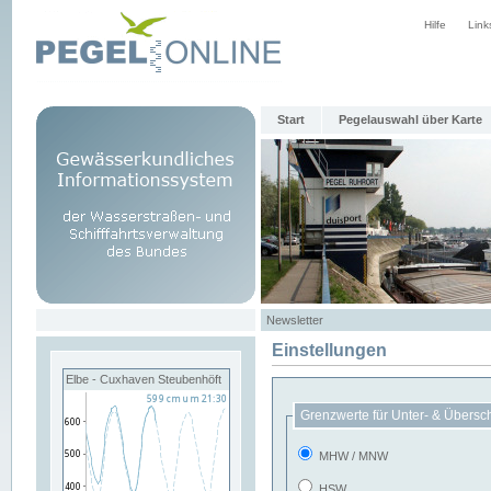
Hilfe
Link
Start
Pegelauswahl über Karte
Newsletter
Einstellungen
Elbe - Cuxhaven Steubenhöft
Grenzwerte für Unter- & Übersc
MHW / MNW
HSW