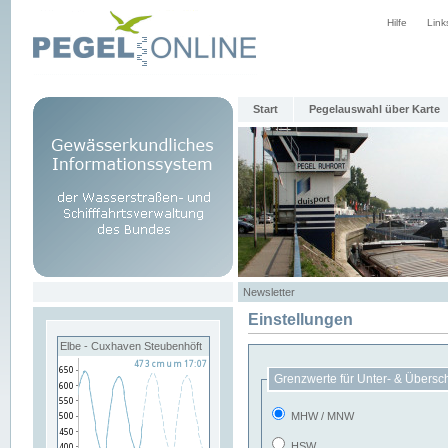
Hilfe
Link
Start
Pegelauswahl über Karte
Newsletter
Einstellungen
Elbe - Cuxhaven Steubenhöft
Grenzwerte für Unter- & Übersc
MHW / MNW
HSW