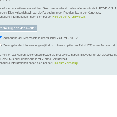
e können auswählen, mit welchen Grenzwerten die aktuellen Wasserstände in PEGELONLIN
werden. Dies wirkt sich z.B. auf die Farbgebung der Pegelpunkte in der Karte aus.
nauere Informationen finden sich bei der
Hilfe zu den Grenzwerten
.
Zeitbezug der Messwerte:
Zeitangabe der Messwerte in gesetzlicher Zeit (MEZ/MESZ)
Zeitangabe der Messwerte ganzjährig in mitteleuropäischer Zeit (MEZ) ohne Sommerzeit
e können auswählen, welchen Zeitbezug die Messwerte haben. Entweder erfolgt die Zeitangab
EZ/MESZ) oder ganzjährig in MEZ ohne Sommerzeit.
nauere Informationen finden sich bei der
Hilfe zum Zeitbezug
.