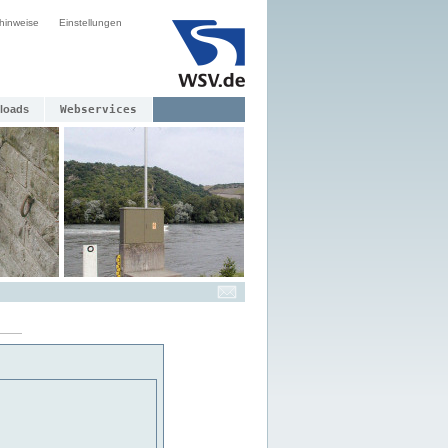
hinweise
Einstellungen
loads
Webservices