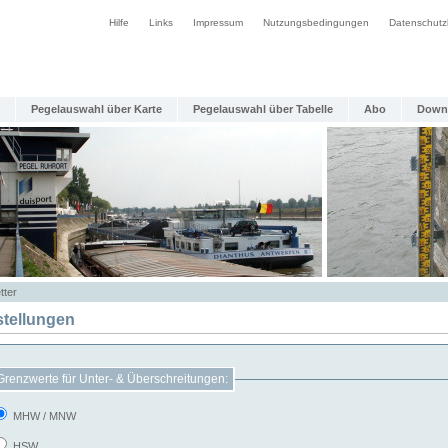
Hilfe
Links
Impressum
Nutzungsbedingungen
Datenschutz
Pegelauswahl über Karte
Pegelauswahl über Tabelle
Abo
Down
tter
stellungen
Grenzwerte für Unter- & Überschreitungen:
MHW / MNW
HSW