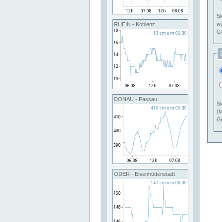
Si
RHEIN - Koblenz
Ge
DONAU - Passau
Si
(M
Ge
ODER - Eisenhüttenstadt