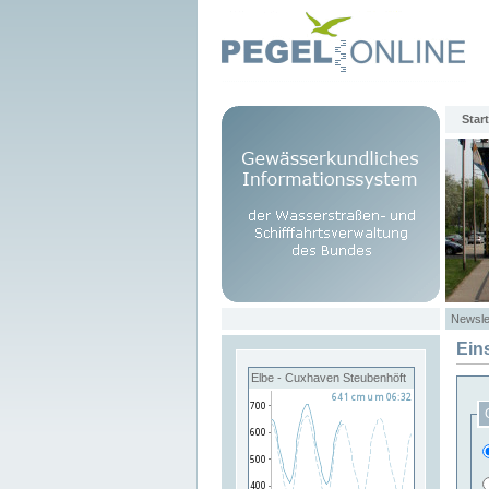
Start
Newsle
Ein
Elbe - Cuxhaven Steubenhöft