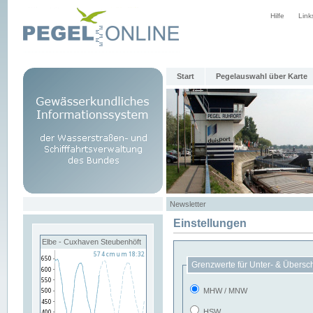
Hilfe
Link
Start
Pegelauswahl über Karte
Newsletter
Einstellungen
Elbe - Cuxhaven Steubenhöft
Grenzwerte für Unter- & Übersc
MHW / MNW
HSW