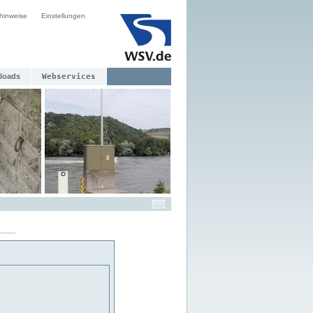
hinweise
Einstellungen
loads
Webservices