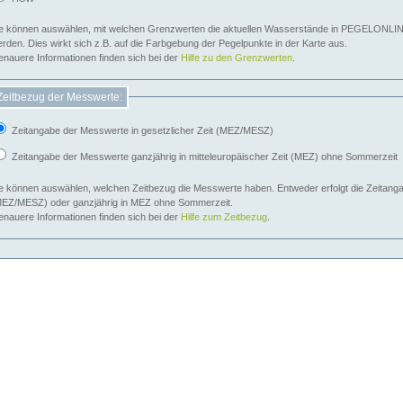
e können auswählen, mit welchen Grenzwerten die aktuellen Wasserstände in PEGELONLIN
werden. Dies wirkt sich z.B. auf die Farbgebung der Pegelpunkte in der Karte aus.
nauere Informationen finden sich bei der
Hilfe zu den Grenzwerten
.
Zeitbezug der Messwerte:
Zeitangabe der Messwerte in gesetzlicher Zeit (MEZ/MESZ)
Zeitangabe der Messwerte ganzjährig in mitteleuropäischer Zeit (MEZ) ohne Sommerzeit
e können auswählen, welchen Zeitbezug die Messwerte haben. Entweder erfolgt die Zeitangab
EZ/MESZ) oder ganzjährig in MEZ ohne Sommerzeit.
nauere Informationen finden sich bei der
Hilfe zum Zeitbezug
.