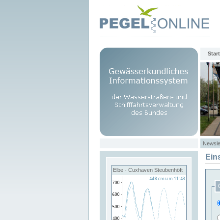
Start
Newsle
Ein
Elbe - Cuxhaven Steubenhöft