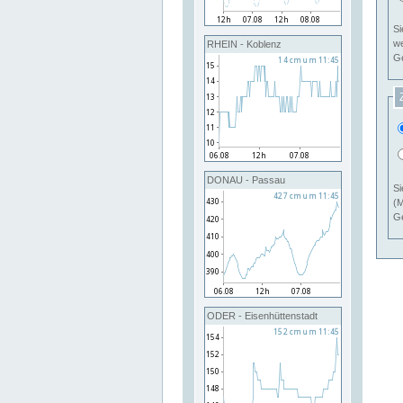
Si
RHEIN - Koblenz
Ge
DONAU - Passau
Si
(M
Ge
ODER - Eisenhüttenstadt