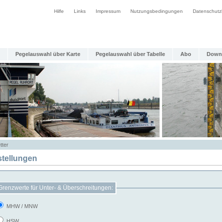
Hilfe
Links
Impressum
Nutzungsbedingungen
Datenschutz
Pegelauswahl über Karte
Pegelauswahl über Tabelle
Abo
Down
tter
stellungen
Grenzwerte für Unter- & Überschreitungen:
MHW / MNW
HSW