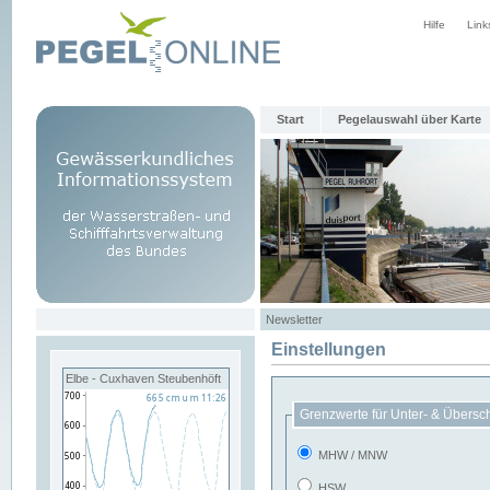
Hilfe
Link
Start
Pegelauswahl über Karte
Newsletter
Einstellungen
Elbe - Cuxhaven Steubenhöft
Grenzwerte für Unter- & Übersc
MHW / MNW
HSW