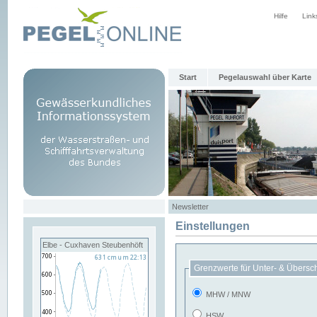
Hilfe
Link
Start
Pegelauswahl über Karte
Newsletter
Einstellungen
Elbe - Cuxhaven Steubenhöft
Grenzwerte für Unter- & Übersc
MHW / MNW
HSW