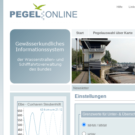
Hilfe
Link
Start
Pegelauswahl über Karte
Newsletter
Einstellungen
Elbe - Cuxhaven Steubenhöft
Grenzwerte für Unter- & Übersc
MHW / MNW
HSW