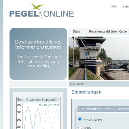
Hilfe
Link
Start
Pegelauswahl über Karte
Newsletter
Einstellungen
Elbe - Cuxhaven Steubenhöft
Grenzwerte für Unter- & Übersc
MHW / MNW
HSW