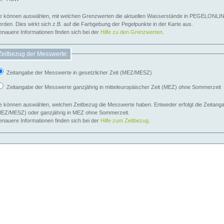
e können auswählen, mit welchen Grenzwerten die aktuellen Wasserstände in PEGELONLIN
werden. Dies wirkt sich z.B. auf die Farbgebung der Pegelpunkte in der Karte aus.
nauere Informationen finden sich bei der
Hilfe zu den Grenzwerten
.
Zeitbezug der Messwerte:
Zeitangabe der Messwerte in gesetzlicher Zeit (MEZ/MESZ)
Zeitangabe der Messwerte ganzjährig in mitteleuropäischer Zeit (MEZ) ohne Sommerzeit
e können auswählen, welchen Zeitbezug die Messwerte haben. Entweder erfolgt die Zeitangab
EZ/MESZ) oder ganzjährig in MEZ ohne Sommerzeit.
nauere Informationen finden sich bei der
Hilfe zum Zeitbezug
.