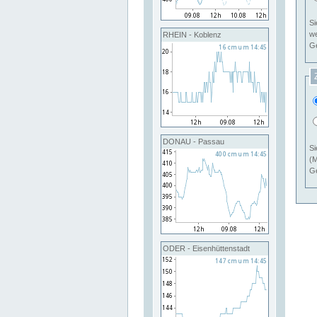
Si
RHEIN - Koblenz
Ge
DONAU - Passau
Si
(M
Ge
ODER - Eisenhüttenstadt