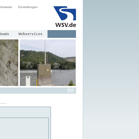
hinweise
Einstellungen
loads
Webservices