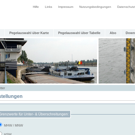
Hilfe
Links
Impressum
Nutzungsbedingungen
Datenschutz
Pegelauswahl über Karte
Pegelauswahl über Tabelle
Abo
Down
tter
stellungen
Grenzwerte für Unter- & Überschreitungen:
MHW / MNW
HSW