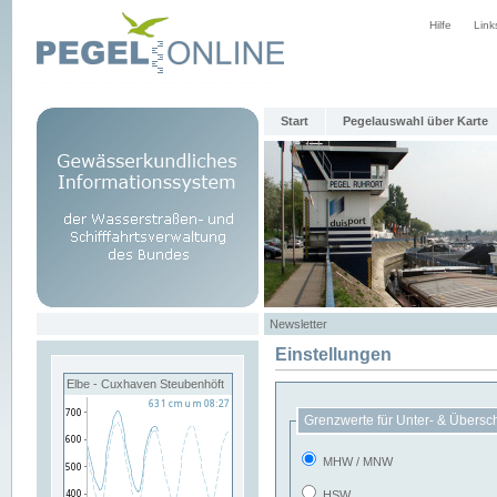
Hilfe
Link
Start
Pegelauswahl über Karte
Newsletter
Einstellungen
Elbe - Cuxhaven Steubenhöft
Grenzwerte für Unter- & Übersc
MHW / MNW
HSW