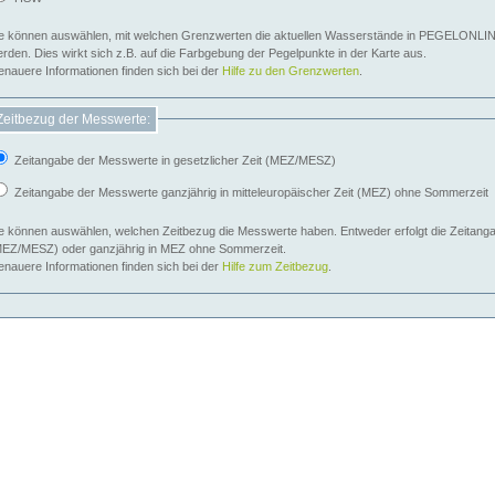
e können auswählen, mit welchen Grenzwerten die aktuellen Wasserstände in PEGELONLIN
werden. Dies wirkt sich z.B. auf die Farbgebung der Pegelpunkte in der Karte aus.
nauere Informationen finden sich bei der
Hilfe zu den Grenzwerten
.
Zeitbezug der Messwerte:
Zeitangabe der Messwerte in gesetzlicher Zeit (MEZ/MESZ)
Zeitangabe der Messwerte ganzjährig in mitteleuropäischer Zeit (MEZ) ohne Sommerzeit
e können auswählen, welchen Zeitbezug die Messwerte haben. Entweder erfolgt die Zeitangab
EZ/MESZ) oder ganzjährig in MEZ ohne Sommerzeit.
nauere Informationen finden sich bei der
Hilfe zum Zeitbezug
.