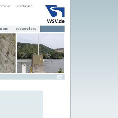
hinweise
Einstellungen
loads
Webservices