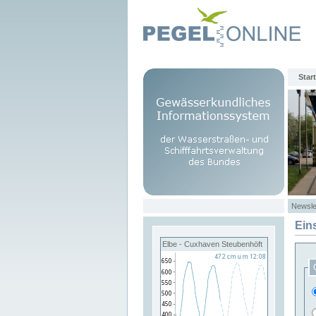
Start
Newsle
Ein
Elbe - Cuxhaven Steubenhöft