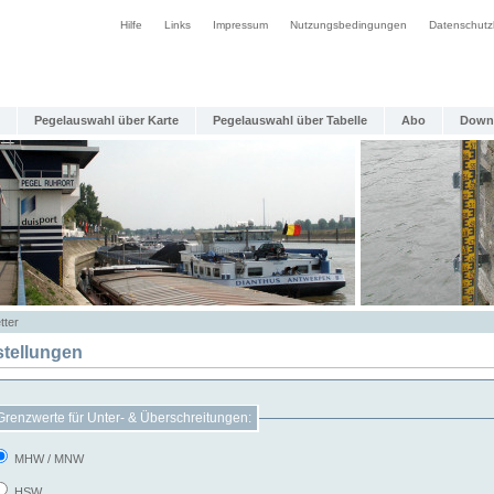
Hilfe
Links
Impressum
Nutzungsbedingungen
Datenschutz
Pegelauswahl über Karte
Pegelauswahl über Tabelle
Abo
Down
tter
stellungen
Grenzwerte für Unter- & Überschreitungen:
MHW / MNW
HSW