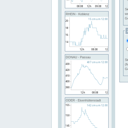
Si
RHEIN - Koblenz
Ge
DONAU - Passau
Si
(M
Ge
ODER - Eisenhüttenstadt