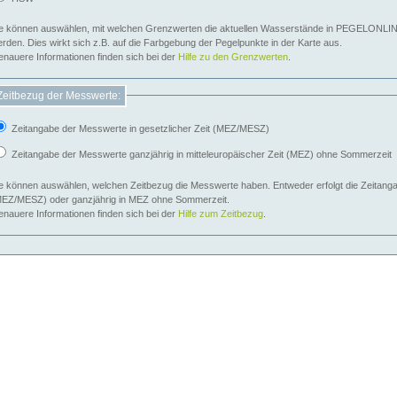
e können auswählen, mit welchen Grenzwerten die aktuellen Wasserstände in PEGELONLIN
werden. Dies wirkt sich z.B. auf die Farbgebung der Pegelpunkte in der Karte aus.
nauere Informationen finden sich bei der
Hilfe zu den Grenzwerten
.
Zeitbezug der Messwerte:
Zeitangabe der Messwerte in gesetzlicher Zeit (MEZ/MESZ)
Zeitangabe der Messwerte ganzjährig in mitteleuropäischer Zeit (MEZ) ohne Sommerzeit
e können auswählen, welchen Zeitbezug die Messwerte haben. Entweder erfolgt die Zeitangab
EZ/MESZ) oder ganzjährig in MEZ ohne Sommerzeit.
nauere Informationen finden sich bei der
Hilfe zum Zeitbezug
.