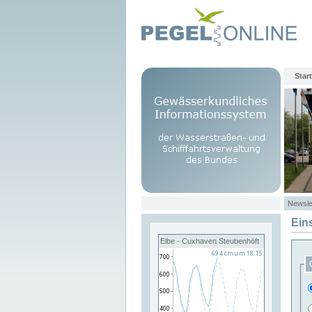
Start
Newsle
Ein
Elbe - Cuxhaven Steubenhöft