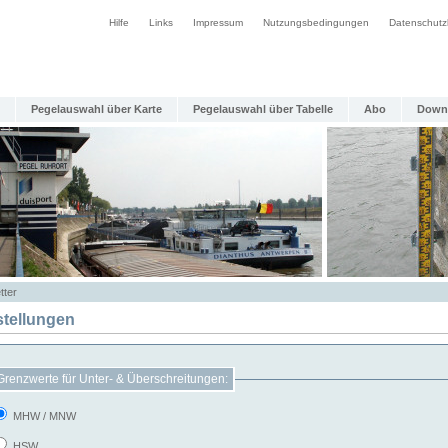
Hilfe
Links
Impressum
Nutzungsbedingungen
Datenschutz
Pegelauswahl über Karte
Pegelauswahl über Tabelle
Abo
Down
tter
stellungen
Grenzwerte für Unter- & Überschreitungen:
MHW / MNW
HSW