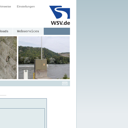
hinweise
Einstellungen
loads
Webservices