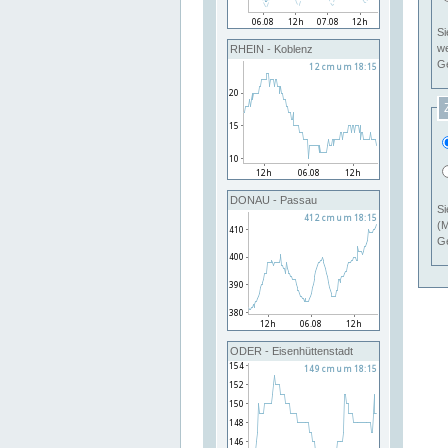
Si
RHEIN - Koblenz
Ge
DONAU - Passau
Si
(M
Ge
ODER - Eisenhüttenstadt