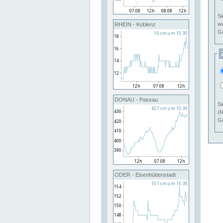
Si
RHEIN - Koblenz
Ge
DONAU - Passau
Si
(M
Ge
ODER - Eisenhüttenstadt