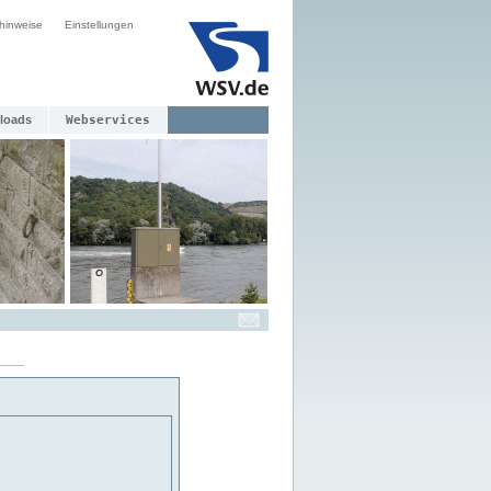
hinweise
Einstellungen
loads
Webservices