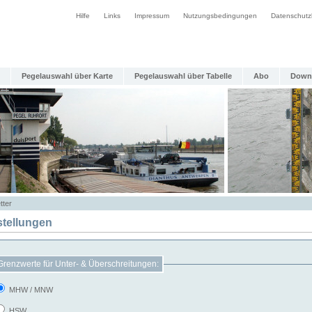
Hilfe
Links
Impressum
Nutzungsbedingungen
Datenschutz
Pegelauswahl über Karte
Pegelauswahl über Tabelle
Abo
Down
tter
stellungen
Grenzwerte für Unter- & Überschreitungen:
MHW / MNW
HSW