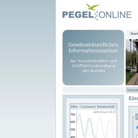
Start
Newsle
Ein
Elbe - Cuxhaven Steubenhöft