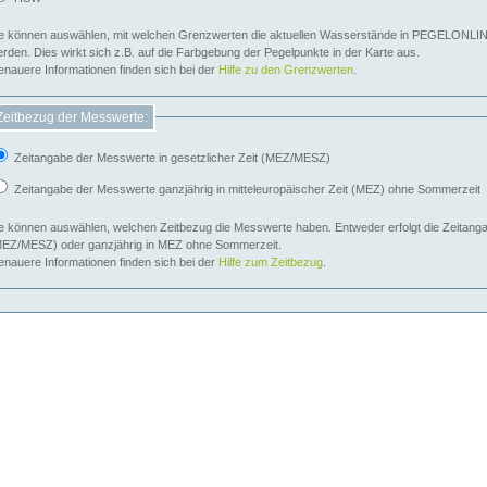
e können auswählen, mit welchen Grenzwerten die aktuellen Wasserstände in PEGELONLIN
werden. Dies wirkt sich z.B. auf die Farbgebung der Pegelpunkte in der Karte aus.
nauere Informationen finden sich bei der
Hilfe zu den Grenzwerten
.
Zeitbezug der Messwerte:
Zeitangabe der Messwerte in gesetzlicher Zeit (MEZ/MESZ)
Zeitangabe der Messwerte ganzjährig in mitteleuropäischer Zeit (MEZ) ohne Sommerzeit
e können auswählen, welchen Zeitbezug die Messwerte haben. Entweder erfolgt die Zeitangab
EZ/MESZ) oder ganzjährig in MEZ ohne Sommerzeit.
nauere Informationen finden sich bei der
Hilfe zum Zeitbezug
.