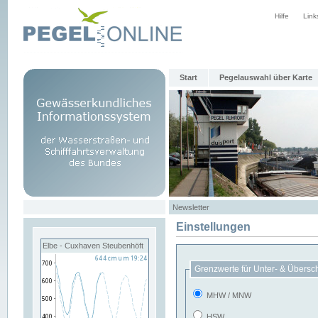
Hilfe
Link
Start
Pegelauswahl über Karte
Newsletter
Einstellungen
Elbe - Cuxhaven Steubenhöft
Grenzwerte für Unter- & Übersc
MHW / MNW
HSW