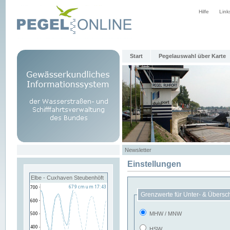
Hilfe
Link
Start
Pegelauswahl über Karte
Newsletter
Einstellungen
Elbe - Cuxhaven Steubenhöft
Grenzwerte für Unter- & Übersc
MHW / MNW
HSW