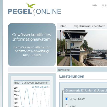
Hilfe
Link
Start
Pegelauswahl über Karte
Newsletter
Einstellungen
Elbe - Cuxhaven Steubenhöft
Grenzwerte für Unter- & Übersc
MHW / MNW
HSW