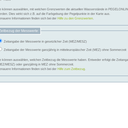
e können auswählen, mit welchen Grenzwerten die aktuellen Wasserstände in PEGELONLIN
werden. Dies wirkt sich z.B. auf die Farbgebung der Pegelpunkte in der Karte aus.
nauere Informationen finden sich bei der
Hilfe zu den Grenzwerten
.
Zeitbezug der Messwerte:
Zeitangabe der Messwerte in gesetzlicher Zeit (MEZ/MESZ)
Zeitangabe der Messwerte ganzjährig in mitteleuropäischer Zeit (MEZ) ohne Sommerzeit
e können auswählen, welchen Zeitbezug die Messwerte haben. Entweder erfolgt die Zeitangab
EZ/MESZ) oder ganzjährig in MEZ ohne Sommerzeit.
nauere Informationen finden sich bei der
Hilfe zum Zeitbezug
.