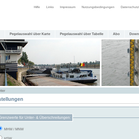
Hilfe
Links
Impressum
Nutzungsbedingungen
Datenschutz
Pegelauswahl über Karte
Pegelauswahl über Tabelle
Abo
Down
tter
stellungen
Grenzwerte für Unter- & Überschreitungen:
MHW / MNW
HSW