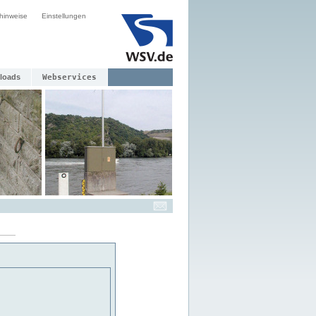
hinweise
Einstellungen
loads
Webservices