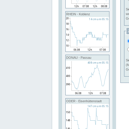
Si
RHEIN - Koblenz
Ge
DONAU - Passau
Si
(M
Ge
ODER - Eisenhüttenstadt