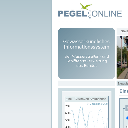
Start
Newsle
Ein
Elbe - Cuxhaven Steubenhöft