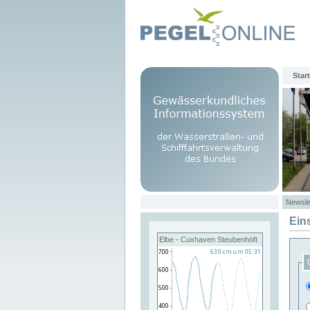
Start
Newsle
Ein
Elbe - Cuxhaven Steubenhöft