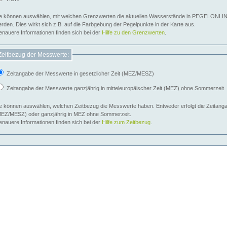
e können auswählen, mit welchen Grenzwerten die aktuellen Wasserstände in PEGELONLIN
werden. Dies wirkt sich z.B. auf die Farbgebung der Pegelpunkte in der Karte aus.
nauere Informationen finden sich bei der
Hilfe zu den Grenzwerten
.
Zeitbezug der Messwerte:
Zeitangabe der Messwerte in gesetzlicher Zeit (MEZ/MESZ)
Zeitangabe der Messwerte ganzjährig in mitteleuropäischer Zeit (MEZ) ohne Sommerzeit
e können auswählen, welchen Zeitbezug die Messwerte haben. Entweder erfolgt die Zeitangab
EZ/MESZ) oder ganzjährig in MEZ ohne Sommerzeit.
nauere Informationen finden sich bei der
Hilfe zum Zeitbezug
.