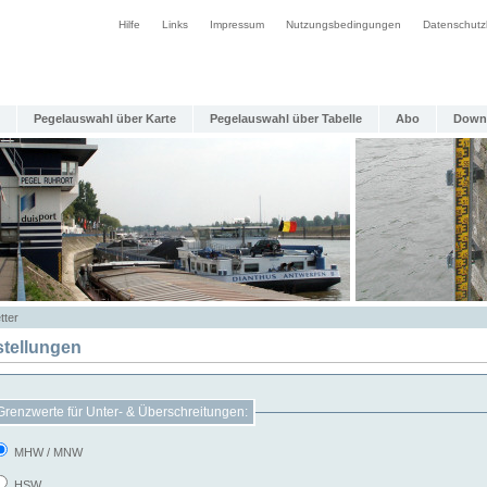
Hilfe
Links
Impressum
Nutzungsbedingungen
Datenschutz
Pegelauswahl über Karte
Pegelauswahl über Tabelle
Abo
Down
tter
stellungen
Grenzwerte für Unter- & Überschreitungen:
MHW / MNW
HSW