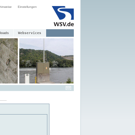
hinweise
Einstellungen
loads
Webservices