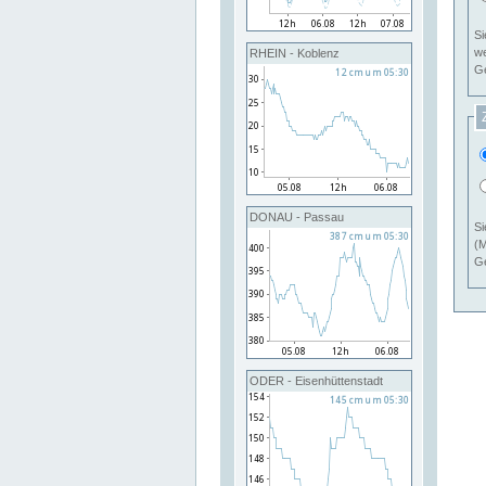
Si
RHEIN - Koblenz
Ge
DONAU - Passau
Si
(M
Ge
ODER - Eisenhüttenstadt