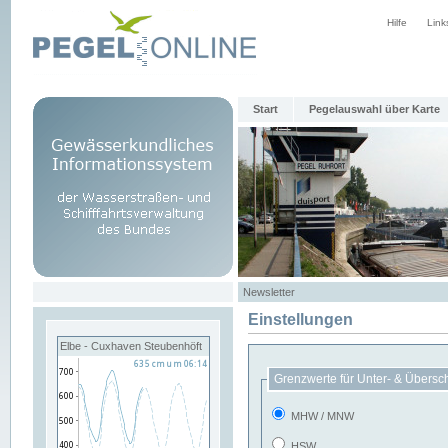
Hilfe
Link
Start
Pegelauswahl über Karte
Newsletter
Einstellungen
Elbe - Cuxhaven Steubenhöft
Grenzwerte für Unter- & Übersc
MHW / MNW
HSW