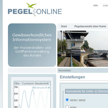
Hilfe
Link
Start
Pegelauswahl über Karte
Newsletter
Einstellungen
Elbe - Cuxhaven Steubenhöft
Grenzwerte für Unter- & Übersc
MHW / MNW
HSW