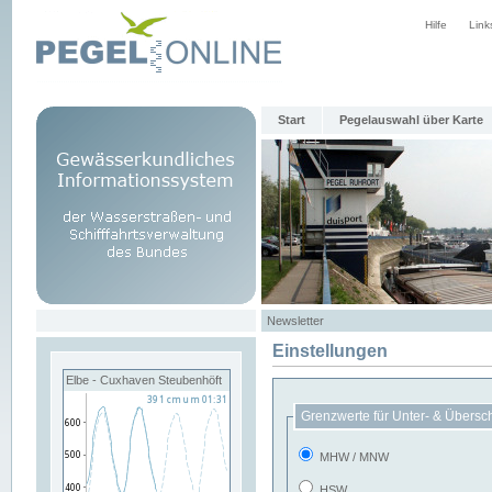
Hilfe
Link
Start
Pegelauswahl über Karte
Newsletter
Einstellungen
Elbe - Cuxhaven Steubenhöft
Grenzwerte für Unter- & Übersc
MHW / MNW
HSW