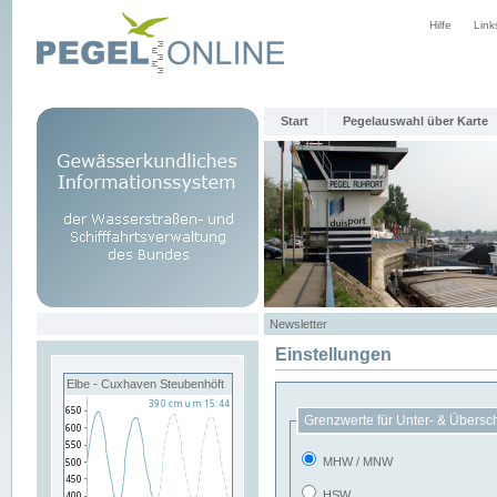
Hilfe
Link
Start
Pegelauswahl über Karte
Newsletter
Einstellungen
Elbe - Cuxhaven Steubenhöft
Grenzwerte für Unter- & Übersc
MHW / MNW
HSW