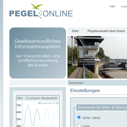
Hilfe
Link
Start
Pegelauswahl über Karte
Newsletter
Einstellungen
Elbe - Cuxhaven Steubenhöft
Grenzwerte für Unter- & Übersc
MHW / MNW
HSW