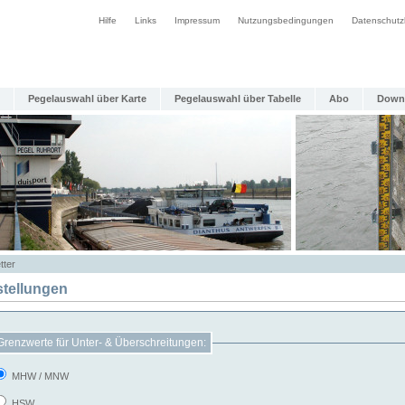
Hilfe
Links
Impressum
Nutzungsbedingungen
Datenschutz
Pegelauswahl über Karte
Pegelauswahl über Tabelle
Abo
Down
tter
stellungen
Grenzwerte für Unter- & Überschreitungen:
MHW / MNW
HSW