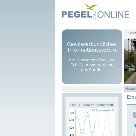
Start
Newsle
Ein
Elbe - Cuxhaven Steubenhöft