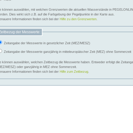
e können auswählen, mit welchen Grenzwerten die aktuellen Wasserstände in PEGELONLIN
werden. Dies wirkt sich z.B. auf die Farbgebung der Pegelpunkte in der Karte aus.
nauere Informationen finden sich bei der
Hilfe zu den Grenzwerten
.
Zeitbezug der Messwerte:
Zeitangabe der Messwerte in gesetzlicher Zeit (MEZ/MESZ)
Zeitangabe der Messwerte ganzjährig in mitteleuropäischer Zeit (MEZ) ohne Sommerzeit
e können auswählen, welchen Zeitbezug die Messwerte haben. Entweder erfolgt die Zeitangab
EZ/MESZ) oder ganzjährig in MEZ ohne Sommerzeit.
nauere Informationen finden sich bei der
Hilfe zum Zeitbezug
.