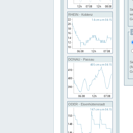
Si
RHEIN - Koblenz
Ge
DONAU - Passau
Si
(M
Ge
ODER - Eisenhüttenstadt