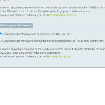
e können auswählen, mit welchen Grenzwerten die aktuellen Wasserstände in PEGELONLIN
werden. Dies wirkt sich z.B. auf die Farbgebung der Pegelpunkte in der Karte aus.
nauere Informationen finden sich bei der
Hilfe zu den Grenzwerten
.
Zeitbezug der Messwerte:
Zeitangabe der Messwerte in gesetzlicher Zeit (MEZ/MESZ)
Zeitangabe der Messwerte ganzjährig in mitteleuropäischer Zeit (MEZ) ohne Sommerzeit
e können auswählen, welchen Zeitbezug die Messwerte haben. Entweder erfolgt die Zeitangab
EZ/MESZ) oder ganzjährig in MEZ ohne Sommerzeit.
nauere Informationen finden sich bei der
Hilfe zum Zeitbezug
.