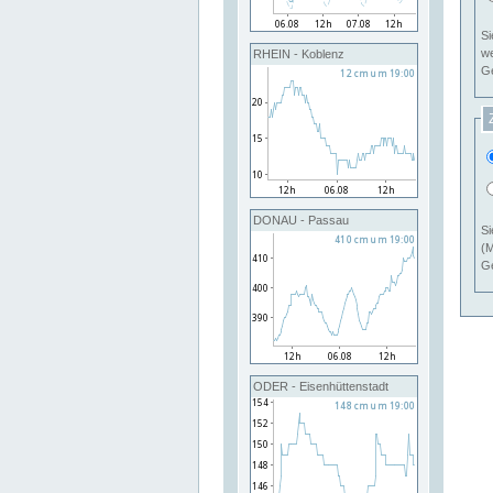
Si
RHEIN - Koblenz
Ge
DONAU - Passau
Si
(M
Ge
ODER - Eisenhüttenstadt