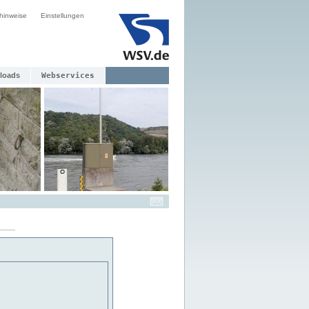
hinweise
Einstellungen
loads
Webservices