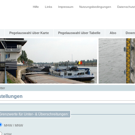
Hilfe
Links
Impressum
Nutzungsbedingungen
Datenschutz
Pegelauswahl über Karte
Pegelauswahl über Tabelle
Abo
Down
tter
stellungen
Grenzwerte für Unter- & Überschreitungen:
MHW / MNW
HSW