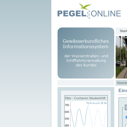
Start
Newsle
Ein
Elbe - Cuxhaven Steubenhöft